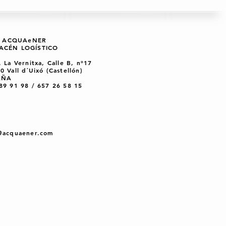
QUAeNER
ACÉN LOGÍSTICO
. La Vernitxa, Calle B, nº17
0 Vall d´Uixó (Castellón)
AÑA
89 91 98 / 657 26 58 15
@acquaener.com