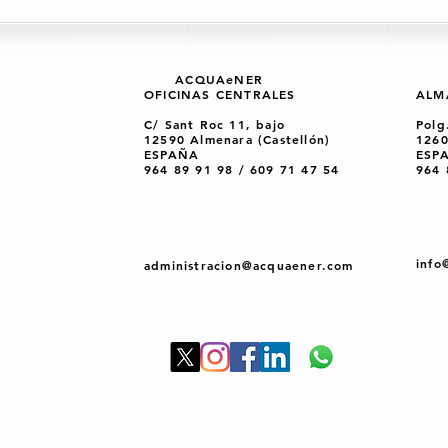
s
ACQUAeNER
AC
OFICINAS CENTRALES
ALM
C/ Sant Roc 11, bajo
Polg
12590 Almenara (Castellón)
1260
ESPAÑA
ESP
964 89 91 98 / 609 71 47 54
964 
info
administracion@acquaener.com