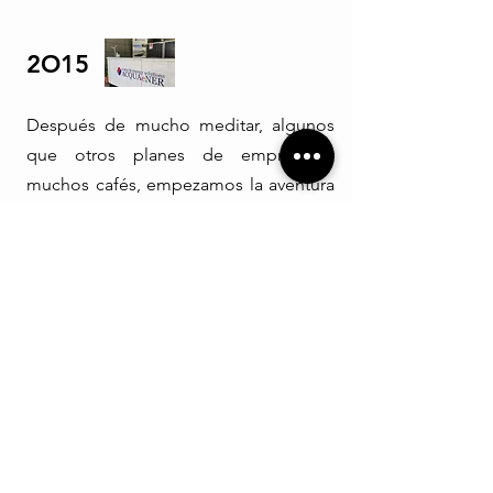
2O15
Después de mucho meditar, algunos
que otros planes de empresa y
muchos cafés, empezamos la aventura
de ACQUAeNER water & energy
solutions.
2O19
Cruzamos el estrecho con nuestra
primera aventura internacional,
abriendo una filial en Tánger
(Marruecos).