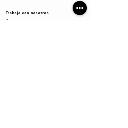
Trabaja con nosotros
Contacto
ACQUAeNER
OFICINAS CENTRALES
C/ Sant Roc 11, bajo
12590 Almenara (Castellón)
ESPAÑA
964 89 91 98 / 609 71 47 54
administracion@acquaener.com
info@acquaener.com
ACQUAeNER
ALMACÉN LOGÍSTICO
Polg. La Vernitxa, Calle B,
nº17
12600 Vall d´Uixó
(Castellón)
ESPAÑA
964 89 91 98
/
657 26 58
15